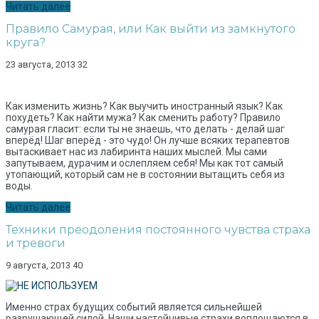
Читать далее
Правило Самурая, или Как выйти из замкнутого
круга?
23 августа, 2013
32
Как изменить жизнь? Как выучить иностранный язык? Как
похудеть? Как найти мужа? Как сменить работу? Правило
самурая гласит: если ты не знаешь, что делать - делай шаг
вперёд! Шаг вперёд - это чудо! Он лучше всяких терапевтов
вытаскивает нас из лабиринта наших мыслей. Мы сами
запутываем, дурачим и ослепляем себя! Мы как тот самый
утопающий, который сам не в состоянии вытащить себя из
воды.
Читать далее
Техники преодоления постоянного чувства страха
и тревоги
9 августа, 2013
40
Именно страх будущих событий является сильнейшей
разрушающей силой. Наши настойчивые страхи воплощаются в