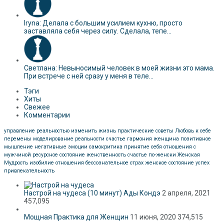
Iryna: Делала с большим усилием кухню, просто
заставляла себя через силу. Сделала, тепе...
Светлана: Невыносимый человек в моей жизни это мама.
При встрече с ней сразу у меня в теле...
Тэги
Хиты
Свежее
Комментарии
управление реальностью
изменить жизнь
практические советы
Любовь к себе
перемены
моделирование реальности
счастье
гармония
женщина
позитивное
мышление
негативные эмоции
самокритика
принятие себя
отношения с
мужчиной
ресурсное состояние
женственность
счастье по-женски
Женская
Мудрость
изобилие
отношения
бессознательное
страх
женское состояние
успех
привлекательность
Настрой на чудеса (10 минут) Ады Кондэ
2 апреля, 2021
457,095
Мощная Практика для Женщин
11 июня, 2020
374,515