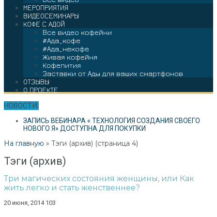
МЕРОПРИЯТИЯ
ВИДЕОСЕМИНАРЫ
КОФЕ С АДОЙ
Все видео кофейни
#Ада_кофе
#Ада_некофе
Живая кофейня
Кофепития
Заставки от Ады для ваших смартфонов
ОТЗЫВЫ
О ПРОЕКТЕ
НОВОСТИ:
ЗАПИСЬ ВЕБИНАРА « ТЕХНОЛОГИЯ СОЗДАНИЯ СВОЕГО
НОВОГО Я» ДОСТУПНА ДЛЯ ПОКУПКИ
На главную
»
Тэги (архив)
(страница 4)
Тэги (архив)
Три магических состояния женщины, или Как
жить легко и стать женственнее?
20 июня, 2014
103