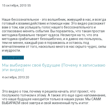
15 октября, 2013
55
Наше бессознательное - это волшебник, живущий в нас, и всегда
готовый к взаимодействию и помощи нам. Это видео расскажет
вам о том, как услышать голос нашего бессознательного и
согласовано менять события. Вы поразитесь, что такая простая
методика буквально творит чудеса. Несмотря на то, что эта
методика срабатывает безошибочно, и я давно ею пользуюсь,
тем не менее, каждый раз я поражаюсь и остаюсь под
впечатлением от того, насколько много в нас скрыто чудес, силы
и мудрости.
Читать далее
Мы выбираем своё будущее (Почему я записываю
эти видео)
4 октября, 2013
20
Это видео о том, почему я решила начать этот проект, что
послужило толчком к этому. А также это еще одно напоминание,
что наше будущее находится только в наших руках. Мы САМИ
ВЫБИРАЕМ своё завтра и свой жизненный путь и итог.