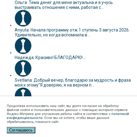
Ольга: Тема денег для меня актуальна и я учусь
выстраивать отношения с ними, работая с...
Anyuta: Начала программу отж 1 ступень 3 августа 2026.
Удивительно, но когда вспомнила в...
Надежда: Красиво! БЛАГОДАРЮ!...
Svetlana: Добрый вечер, благодарю за мудрость и фраза
моя к этому"Я доверяю, я на верном п...
Продолжая использовать наш сайт, вы даете согласие на обработку
Анна: С любовью, бережно меняю себя. И с радостью
файлов cookie и пользовательских данных с помощью интернет-сервиса
замечаю, как меняюсь. И с каждым шаг...
Яндекс.Метрика для улучшения работы сайта в соответствии с
политикой
конфиденциальности
. Если вы не хотите, чтобы ваши данные
Политика конфиденциальности
обрабатывались, покиньте сайт.
Условия использования сайта
Соглашаюсь
https://adaconde.com