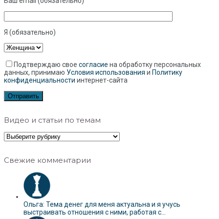
Ваш email (обязательно)
Я (обязательно)
Подтверждаю свое
согласие
на обработку персональных
данных, принимаю
Условия использования
и
Политику
конфиденциальности
интернет-сайта
Видео и статьи по темам
Видео
и
статьи
по
Свежие комментарии
темам
Ольга: Тема денег для меня актуальна и я учусь
выстраивать отношения с ними, работая с...