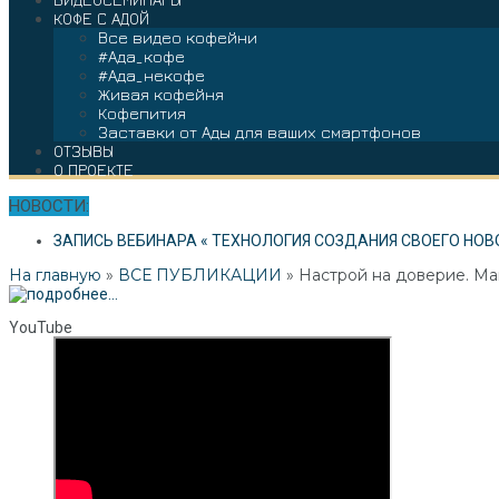
КОФЕ С АДОЙ
Все видео кофейни
#Ада_кофе
#Ада_некофе
Живая кофейня
Кофепития
Заставки от Ады для ваших смартфонов
ОТЗЫВЫ
О ПРОЕКТЕ
НОВОСТИ:
ЗАПИСЬ ВЕБИНАРА « ТЕХНОЛОГИЯ СОЗДАНИЯ СВОЕГО НОВ
На главную
»
ВСЕ ПУБЛИКАЦИИ
»
Настрой на доверие. Маг
YouTube