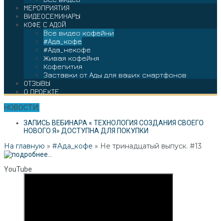
МЕРОПРИЯТИЯ
ВИДЕОСЕМИНАРЫ
КОФЕ С АДОЙ
Все видео кофейни
#Ада_кофе
#Ада_некофе
Живая кофейня
Кофепития
Заставки от Ады для ваших смартфонов
ОТЗЫВЫ
О ПРОЕКТЕ
НОВОСТИ:
ЗАПИСЬ ВЕБИНАРА « ТЕХНОЛОГИЯ СОЗДАНИЯ СВОЕГО
НОВОГО Я» ДОСТУПНА ДЛЯ ПОКУПКИ
На главную
»
#Ада_кофе
»
Не тринадцатый выпуск. #13
YouTube