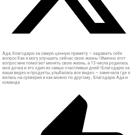
Ада, благодарю за самую ценную примету — задавать себе
вопрос Как я могу улучшить сейчас свою жизнь ! Именно этот
вопрос мне помогает менять свою жизнь, а 13 числа родилась
моя дочка и это один из самых счастливых дней ! Благодарю за
ваши видео и продукты, улыбалась все видео — замечала где я
велась на суеверия и как можно по другому , благодарю Ада и
команда