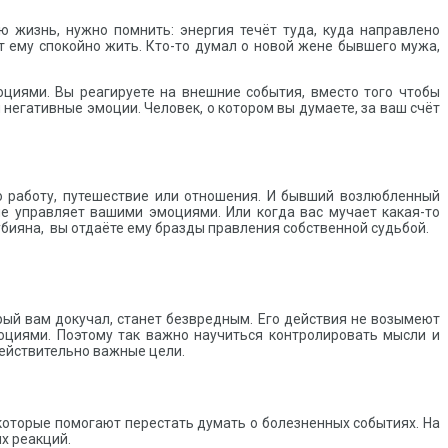
ю жизнь, нужно помнить: энергия течёт туда, куда направлено
т ему спокойно жить. Кто-то думал о новой жене бывшего мужа,
оциями. Вы реагируете на внешние события, вместо того чтобы
негативные эмоции. Человек, о котором вы думаете, за ваш счёт
 работу, путешествие или отношения. И бывший возлюбленный
не управляет вашими эмоциями. Или когда вас мучает какая-то
убияна, вы отдаёте ему бразды правления собственной судьбой.
орый вам докучал, станет безвредным. Его действия не возымеют
моциями.
Поэтому так важно научиться контролировать мысли и
действительно важные цели.
которые помогают перестать думать о болезненных событиях. На
их реакций.