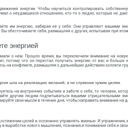
движения энергии. Чтобы научиться контролировать собственну
думал о неудавшихся отношениях, кто-то о людях, которые не даю
аёте им энергию, забирая её у себя. Они управляют вашими эм
Вы обесточиваете себя, размышляя о других, испытывая при этом 
ете энергией
умали о нём. Прошло время, вы переключили внимание на новую
ит, потому что он перестал получать энергию от вас и больше 
тесь на конфликте, размышляя о дальнейших действиях коллеги-гр
ергия шла на реализацию желаний, а не служение чужим целям.
етесь на внутренних событиях и заботе о себе, то человек, кот
авайте другим людям подпитываться вашими отрицательными э
ируйте свои мысли в течение дня, чтобы направить внимание на 
достижении целей и осознанно управлять жизнью. И упражнения, 
 в выработке нового мышления, познания и понимания себя и сво