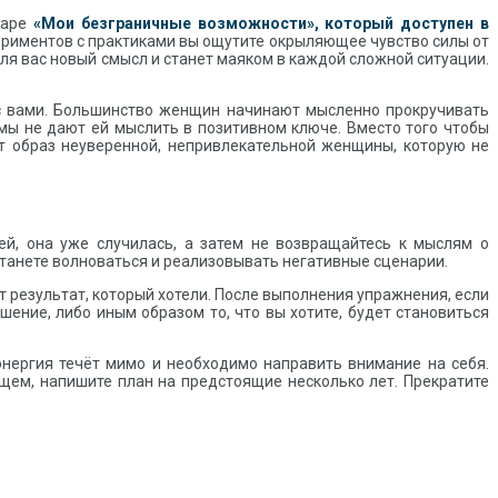
наре
«Мои безграничные возможности», который доступен в
периментов с практиками вы ощутите окрыляющее чувство силы от
ля вас новый смысл и станет маяком в каждой сложной ситуации.
 с вами. Большинство женщин начинают мысленно прокручивать
вмы не дают ей мыслить в позитивном ключе. Вместо того чтобы
т образ неуверенной, непривлекательной женщины, которую не
ей, она уже случилась, а затем не возвращайтесь к мыслям о
танете волноваться и реализовывать негативные сценарии.
т результат, который хотели. После выполнения упражнения, если
шение, либо иным образом то, что вы хотите, будет становиться
 энергия течёт мимо и необходимо направить внимание на себя.
дущем, напишите план на предстоящие несколько лет. Прекратите