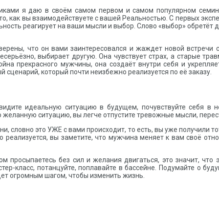
тиками я даю в своём самом первом и самом популярном семи
 то, как вы взаимодействуете с вашей Реальностью. С первых экс
льность реагирует на ваши мысли и выбор. Слово «
выбор
»
обретёт д
 уверены, что он вами заинтересовался и жаждет новой встречи
есерьёзно, выбирает другую. Она чувствует страх, а старые тра
йна прекрасного мужчины, она создаёт внутри себя и укрепляе
ый сценарий, который почти неизбежно реализуется по её заказу.
видите идеальную ситуацию в будущем, почувствуйте себя в н
 желанную ситуацию, вы легче отпустите тревожные мысли, перес
, словно это УЖЕ с вами происходит, то есть, вы уже получили то
о реализуется, вы заметите, что мужчина меняет к вам своё отно
ром просыпаетесь без сил и желания двигаться, это значит, что
стер-класс, потанцуйте, поплавайте в бассейне. Подумайте о бу
дет огромным шагом, чтобы изменить жизнь.