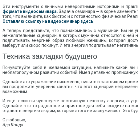
Эти инструменты с личными невероятными историями и прак
формате видеосеминара.
Задача семинара
—
в корне изменить
того, что вы видите, как быстро и с готовностью физическая Реа
Оставляю ссылку на видеосеминар здесь.
А теперь представьте, что познакомились с мужчиной. Вы не
нежелательные сценарии, в которых мужчина относится к ней н
подпитывать энергией образ любимой женщины, которая досто
выберут или скоро покинут. И эта энергия подпитывает негативн
Техника закладки будущего
Почувствуйте себя в желаемой ситуации, напишите какой вы 
неблагополучном развитии событий. Имея детально прописанную
Сделайте это упражнение письменно, пишите в настоящем времени
вы продолжите уверенно
«
знать
»
, что этот сценарий непременн
возможным.
И ещё: если вы чувствуете постоянную нехватку энергии, а ут
Сделайте что-то радостное и приятное для себя: сходите на ма
отдавать энергию людям, которые этого не заслуживают. Это бу
С любовью,
Ада Кондэ