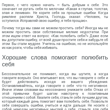
Первое, с чего нужно начать
—
быть добрым к себе. Это
означает не ругать себя по мелочам: «Какая я глупая, толстая,
злая и ленивая». Не корите себя за прошлые ошибки. Когда
римляне распяли Христа, Господь сказал: «Человек, ты
оступился. Исправляй свою ошибку, я тебя прощаю».
Почему тогда мы сами не можем простить себя? Иногда мы не
можем простить свои собственные мелкие недостатки. При
этом ищем ответ на вопрос: «Как полюбить себя?» Даже если
вы допустили ошибку, от всей души простите себя и забудьте об
этом. Вы стали мудрее. Учитесь на ошибках, но не используйте
их как розги, чтобы себя избивать.
Хорошие слова помогают полюбить
себя
Бессознательное не понимает, когда вы шутите, а когда
говорите всерьёз. Оно впитывает все, что вы говорите о себе и
будет действовать исходя из вашего убеждения.
Останавливайтесь, когда говорите о себе что-то негативное.
Иначе этими словами вы неосознанно унижаете себя. Отказ от
этой привычки будет шагом навстречу к позитивным
отношениям с собой. Хвалите себя, станьте себе лучшим другом,
который каждый день помогает вам полюбить себя. Позвольте
себе совершать ошибки, учиться и идти дальше. Не носите с
собой чемодан негативных мыслей о себе, станьте для себя