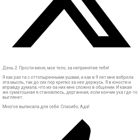
День 2. Прости меня, мое тело, за непринятие тебя!
Я как раз та с оттопыренными ушами, и как в 9 лет мне взбрела
эта мысль, так до сих пор крепко за нее держусь. Я в юности и
вправду думала, что из-за них мне сложно в общении. И какая
же суматошная я становлюсь, дерганная, если кончик уха где-то
выглянет.
Многое выписала для себя. Спасибо, Ада!