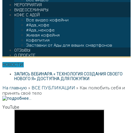
МЕРОПРИЯТИЯ
ВИДЕОСЕМИНАРЫ
КОФЕ С АДОЙ
Все видео кофейни
#Ада_кофе
#Ада_некофе
Живая кофейня
Кофепития
Заставки от Ады для ваших смартфонов
ОТЗЫВЫ
О ПРОЕКТЕ
НОВОСТИ:
ЗАПИСЬ ВЕБИНАРА « ТЕХНОЛОГИЯ СОЗДАНИЯ СВОЕГО
НОВОГО Я» ДОСТУПНА ДЛЯ ПОКУПКИ
На главную
»
ВСЕ ПУБЛИКАЦИИ
»
Как полюбить себя и
принять своё тело
YouTube