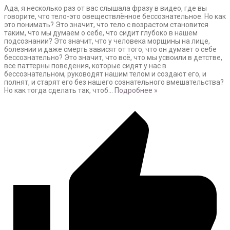
Ада, я несколько раз от вас слышала фразу в видео, где вы
говорите, что тело-это овеществлённое бессознательное. Но как
это понимать? Это значит, что тело с возрастом становится
таким, что мы думаем о себе, что сидит глубоко в нашем
подсознании? Это значит, что у человека морщины на лице,
болезнии и даже смерть зависят от того, что он думает о себе
бессознательно? Это значит, что всё, что мы усвоили в детстве,
все паттерны поведения, которые сидят у нас в
бессознательном, руководят нашим телом и создают его, и
полнят, и старят его без нашего сознательного вмешательства?
Но как тогда сделать так, чтоб
…
Подробнее »