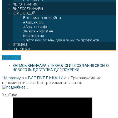
МЕРОПРИЯТИЯ
ВИДЕОСЕМИНАРЫ
КОФЕ С АДОЙ
Все видео кофейни
#Ада_кофе
#Ада_некофе
Живая кофейня
Кофепития
Заставки от Ады для ваших смартфонов
ОТЗЫВЫ
О ПРОЕКТЕ
НОВОСТИ:
ЗАПИСЬ ВЕБИНАРА « ТЕХНОЛОГИЯ СОЗДАНИЯ СВОЕГО
НОВОГО Я» ДОСТУПНА ДЛЯ ПОКУПКИ
На главную
»
ВСЕ ПУБЛИКАЦИИ
»
Три важнейших
напоминания, как быстро изменить жизнь
YouTube