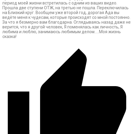
период моей жизни встретилась с одним из ваших видео.
Прошла две ступени ОТЖ, на третью не пошла. Переключилась
на Близкий круг. Вообщем уже второй год, дорогая Ада вы
ведёте меня к чудесам, которые происходят со мной постоянно.
За что я безмерно вам благодарна. Оглядываясь назад даже не
верится, что я другой человек, Я поменялась как личность, Я
любима и люблю, занимаюсь любимым делом…..Моя жизнь
сказка!