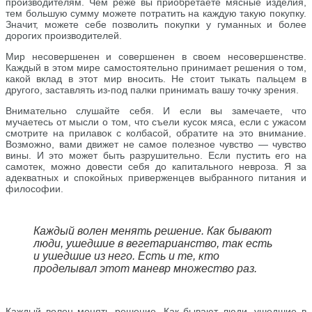
производителям. Чем реже вы приобретаете мясные изделия,
тем большую сумму можете потратить на каждую такую покупку.
Значит, можете себе позволить покупки у гуманных и более
дорогих производителей.
Мир несовершенен и совершенен в своем несовершенстве.
Каждый в этом мире самостоятельно принимает решения о том,
какой вклад в этот мир вносить. Не стоит тыкать пальцем в
другого, заставлять из-под палки принимать вашу точку зрения.
Внимательно слушайте себя. И если вы замечаете, что
мучаетесь от мысли о том, что съели кусок мяса, если с ужасом
смотрите на прилавок с колбасой, обратите на это внимание.
Возможно, вами движет не самое полезное чувство — чувство
вины. И это может быть разрушительно. Если пустить его на
самотек, можно довести себя до капитального невроза. Я за
адекватных и спокойных приверженцев выбранного питания и
философии.
Каждый волен менять решение. Как бывают
люди, ушедшие в вегетарианство, так есть
и ушедшие из него. Есть и те, кто
проделывал этот маневр множество раз.
Каждый волен менять решение. Как бывают люди, ушедшие в