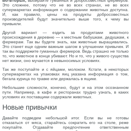
Во-вторых,
выбирайте гуманных и добросовестных фермеров.
Это сложнее, потому что не во всех странах, не во всех
супермаркетах информация о содержании животных доступна.
И, как правило, цены на продукты добросовестных
производителей будут значительно выше того, к чему вы
привыкли.
Другой вариант — ездить за продуктами животного
происхождения в деревню — к местным бабушкам, дедушкам, к
фермерам. Так вы будете знать, как животные выращивались.
Это станет еще одним важным шагом в улучшении привычек. И
так вы поддержите гуманных фермеров. Ведь страшно не только
то, что животное в конце убивают. Но и то, что у живого существа
нет жизни, оно мучается в невыносимых условиях.
Так же поступайте и с яйцами, молоком. Кстати, в некоторых
супермаркетах на упаковках яиц указана информация о том,
бегала курица по травке или держалась в ящике.
Небольшие сложности, конечно, будут и на этом осознанном
пути. Например, в кафе и ресторанах трудно узнать, в каких
условиях их поставщики содержали животных.
Новые привычки
Давайте подведем небольшой итог. Если вы не готовы
отказаться от мяса, старайтесь сократить его на столе, реже
покупайте. Отдавайте предпочтение ответственным