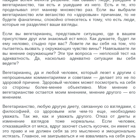
вегетарианство, так есть и ушедшие из него. Есть и те, кто
проделывал этот маневр множество раз. Если вы выбрали
вегетарианство или веганство по «здоровым» причинам, то не
будете фанатичны, спокойно отнесетесь к тому, что есть люди,
которые не разделяют ваши взгляды.
Если вы вегетарианец, представьте ситуацию, где в вашем
присутствии друг или знакомый ест мясо. Как думаете, будет ли
ему неловко, стыдно при вас? Ловите ли вы себя на том, что
пытаетесь вызвать у окружающих чувство вины? Навязываете ли
вы мнение окружающим? Эти три вопроса — неплохой тест на
адекватность. Да, насколько адекватно ситуации вы себя
ведете?
Вегетарианец, да и любой человек, который лезет к другим с
непрошеными комментариями и советами — делает это не по
здоровой причине. Здоровый человек может посмотреть на себя
со стороны более-менее объективно. Мое мнение о
вегетарианстве остается моим мнением, мнение другого — его
мнением.
Вегетарианство, любую другую диету, связанную со взглядами, с
философией, со здоровьем или чем-то еще, необходимо
уважать. Так же, как и уважать другого. Отказ от диеты и
изменение взглядов тоже нормальны. Если человек,
отказавшийся от мяса, вдруг захочет съесть кусочек, он имеет на
это право и не должен себя за это мысленно и эмоционально
истязать. Главное, не заигрываться и не взваливать на себя роль