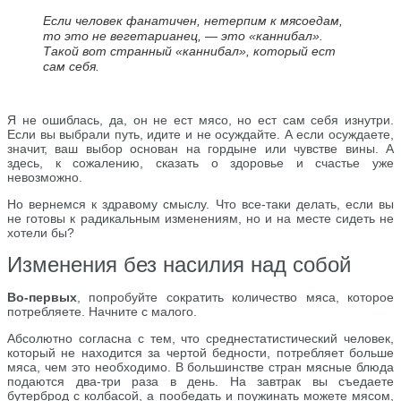
Если человек фанатичен, нетерпим к мясоедам,
то это не вегетарианец, — это «каннибал».
Такой вот странный «каннибал», который ест
сам себя.
Я не ошиблась, да, он не ест мясо, но ест сам себя изнутри.
Если вы выбрали путь, идите и не осуждайте. А если осуждаете,
значит, ваш выбор основан на гордыне или чувстве вины. А
здесь, к сожалению, сказать о здоровье и счастье уже
невозможно.
Но вернемся к здравому смыслу. Что все-таки делать, если вы
не готовы к радикальным изменениям, но и на месте сидеть не
хотели бы?
Изменения без насилия над собой
Во-первых
, попробуйте сократить количество мяса, которое
потребляете. Начните с малого.
Абсолютно согласна с тем, что среднестатистический человек,
который не находится за чертой бедности, потребляет больше
мяса, чем это необходимо. В большинстве стран мясные блюда
подаются два-три раза в день. На завтрак вы съедаете
бутерброд с колбасой, а пообедать и поужинать можете мясом,