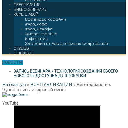
МЕРОПРИЯТИЯ
ВИДЕОСЕМИНАРЫ
КОФЕ С АДОЙ
Все видео кофейни
#Ада_кофе
#Ада_некофе
Живая кофейня
Кофепития
Заставки от Ады для ваших смартфонов
ОТЗЫВЫ
О ПРОЕКТЕ
НОВОСТИ:
ЗАПИСЬ ВЕБИНАРА « ТЕХНОЛОГИЯ СОЗДАНИЯ СВОЕГО
НОВОГО Я» ДОСТУПНА ДЛЯ ПОКУПКИ
На главную
»
ВСЕ ПУБЛИКАЦИИ
»
Вегетарианство.
Чувство вины и здравый смысл
YouTube