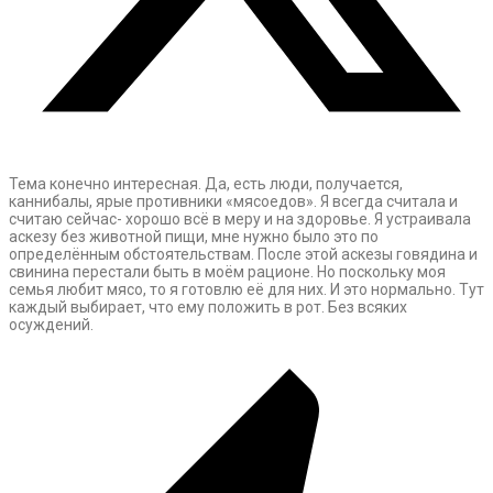
Тема конечно интересная. Да, есть люди, получается,
каннибалы, ярые противники «мясоедов». Я всегда считала и
считаю сейчас- хорошо всё в меру и на здоровье. Я устраивала
аскезу без животной пищи, мне нужно было это по
определённым обстоятельствам. После этой аскезы говядина и
свинина перестали быть в моём рационе. Но поскольку моя
семья любит мясо, то я готовлю её для них. И это нормально. Тут
каждый выбирает, что ему положить в рот. Без всяких
осуждений.