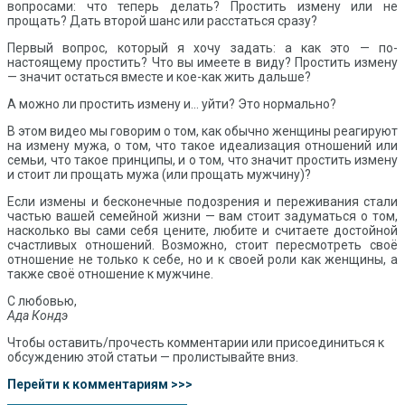
вопросами: что теперь делать? Простить измену или не
прощать? Дать второй шанс или расстаться сразу?
Первый вопрос, который я хочу задать: а как это — по-
настоящему простить? Что вы имеете в виду? Простить измену
— значит остаться вместе и кое-как жить дальше?
А можно ли простить измену и… уйти? Это нормально?
В этом видео мы говорим о том, как обычно женщины реагируют
на измену мужа, о том, что такое идеализация отношений или
семьи, что такое принципы, и о том, что значит простить измену
и стоит ли прощать мужа (или прощать мужчину)?
Если измены и бесконечные подозрения и переживания стали
частью вашей семейной жизни — вам стоит задуматься о том,
насколько вы сами себя цените, любите и считаете достойной
счастливых отношений. Возможно, стоит пересмотреть своё
отношение не только к себе, но и к своей роли как женщины, а
также своё отношение к мужчине.
С любовью,
Ада Кондэ
Чтобы оставить/прочесть комментарии или присоединиться к
обсуждению этой статьи — пролистывайте вниз.
Перейти к комментариям >>>