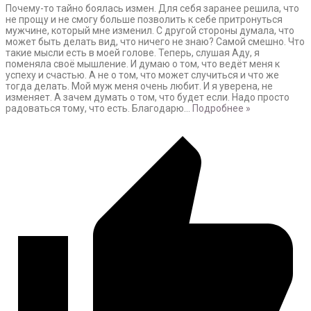
Почему-то тайно боялась измен. Для себя заранее решила, что
не прощу и не смогу больше позволить к себе притронуться
мужчине, который мне изменил. С другой стороны думала, что
может быть делать вид, что ничего не знаю? Самой смешно. Что
такие мысли есть в моей голове. Теперь, слушая Аду, я
поменяла своё мышление. И думаю о том, что ведёт меня к
успеху и счастью. А не о том, что может случиться и что же
тогда делать. Мой муж меня очень любит. И я уверена, не
изменяет. А зачем думать о том, что будет если. Надо просто
радоваться тому, что есть. Благодарю
…
Подробнее »