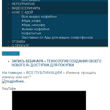
МЕРОПРИЯТИЯ
ВИДЕОСЕМИНАРЫ
КОФЕ С АДОЙ
Все видео кофейни
#Ада_кофе
#Ада_некофе
Живая кофейня
Кофепития
Заставки от Ады для ваших смартфонов
ОТЗЫВЫ
О ПРОЕКТЕ
НОВОСТИ:
ЗАПИСЬ ВЕБИНАРА « ТЕХНОЛОГИЯ СОЗДАНИЯ СВОЕГО
НОВОГО Я» ДОСТУПНА ДЛЯ ПОКУПКИ
На главную
»
ВСЕ ПУБЛИКАЦИИ
»
Измена: прощать
измену или нет?
YouTube