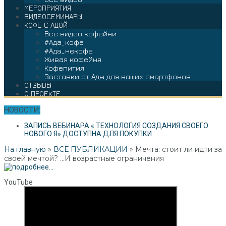
МЕРОПРИЯТИЯ
ВИДЕОСЕМИНАРЫ
КОФЕ С АДОЙ
Все видео кофейни
#Ада_кофе
#Ада_некофе
Живая кофейня
Кофепития
Заставки от Ады для ваших смартфонов
ОТЗЫВЫ
О ПРОЕКТЕ
НОВОСТИ:
ЗАПИСЬ ВЕБИНАРА « ТЕХНОЛОГИЯ СОЗДАНИЯ СВОЕГО
НОВОГО Я» ДОСТУПНА ДЛЯ ПОКУПКИ
На главную
»
ВСЕ ПУБЛИКАЦИИ
»
Мечта: стоит ли идти за
своей мечтой? …И возрастные ограничения
YouTube