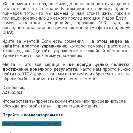
Жизнь менять не поздно. Никогда не поздно встать и сделать
что-то новое, что-то иначе. В этом видео я привожу один из
примеров того, что мы можем (и нам стоит) жить яркой и
полноценной жизнью до самого последнего дня. Индра Дэви —
самая известная женщина-йог, прожила 103 года, до
последнего дня оставаясь очень активной. (На фото к видео НЕ
ОНА!)
Идите за мечтой! Если есть сомнения —
в этом видео вы
найдёте простое упражнение,
которое поможет расставить
точки над «i». Сделайте упражнение в спокойной обстановке.
Уделите минут сорок этому упражнению.
Мечта — это зов сердца, и
не всегда целью является
достижение конечного результата
. Часто нам просто нужно
пойти по ЭТОЙ дороге, где мы встретим или обретём то, что не
обрели бы без этой мечты. Идите смело к мечте!
С любовью,
Ада Кондэ
Чтобы оставить/прочесть комментарии или присоединиться к
обсуждению этой статьи — пролистывайте вниз.
Перейти к комментариям >>>
Поделитесь этим материалом