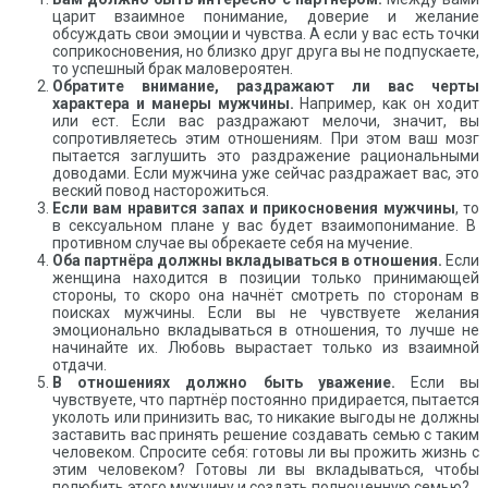
царит взаимное понимание, доверие и желание
обсуждать свои эмоции и чувства. А если у вас есть точки
соприкосновения, но близко друг друга вы не подпускаете,
то успешный брак маловероятен.
Обратите внимание, раздражают ли вас черты
характера и манеры мужчины.
Например, как он ходит
или ест. Если вас раздражают мелочи, значит, вы
сопротивляетесь этим отношениям. При этом ваш мозг
пытается заглушить это раздражение рациональными
доводами. Если мужчина уже сейчас раздражает вас, это
веский повод насторожиться.
Если вам нравится запах и прикосновения мужчины
, то
в сексуальном плане у вас будет взаимопонимание. В
противном случае вы обрекаете себя на мучение.
Оба партнёра должны вкладываться в отношения.
Если
женщина находится в позиции только принимающей
стороны, то скоро она начнёт смотреть по сторонам в
поисках мужчины. Если вы не чувствуете желания
эмоционально вкладываться в отношения, то лучше не
начинайте их. Любовь вырастает только из взаимной
отдачи.
В отношениях должно быть уважение.
Если вы
чувствуете, что партнёр постоянно придирается, пытается
уколоть или принизить вас, то никакие выгоды не должны
заставить вас принять решение создавать семью с таким
человеком. Спросите себя: готовы ли вы прожить жизнь с
этим человеком? Готовы ли вы вкладываться, чтобы
полюбить этого мужчину и создать полноценную семью?