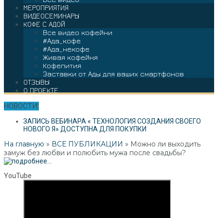
МЕРОПРИЯТИЯ
ВИДЕОСЕМИНАРЫ
КОФЕ С АДОЙ
Все видео кофейни
#Ада_кофе
#Ада_некофе
Живая кофейня
Кофепития
Заставки от Ады для ваших смартфонов
ОТЗЫВЫ
О ПРОЕКТЕ
НОВОСТИ:
ЗАПИСЬ ВЕБИНАРА « ТЕХНОЛОГИЯ СОЗДАНИЯ СВОЕГО
НОВОГО Я» ДОСТУПНА ДЛЯ ПОКУПКИ
На главную
»
ВСЕ ПУБЛИКАЦИИ
»
Можно ли выходить
замуж без любви и полюбить мужа после свадьбы?
YouTube