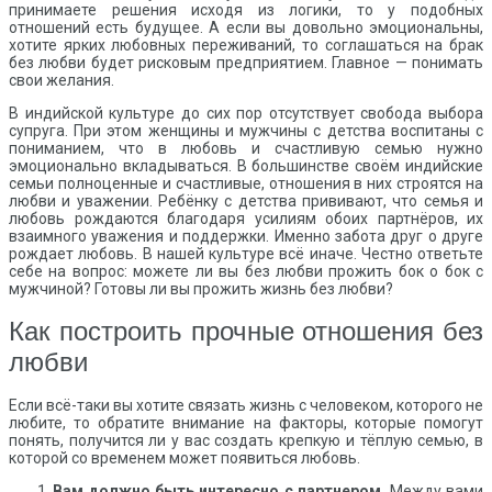
принимаете решения исходя из логики, то у подобных
отношений есть будущее. А если вы довольно эмоциональны,
хотите ярких любовных переживаний, то соглашаться на брак
без любви будет рисковым предприятием. Главное — понимать
свои желания.
В индийской культуре до сих пор отсутствует свобода выбора
супруга. При этом женщины и мужчины с детства воспитаны с
пониманием, что в любовь и счастливую семью нужно
эмоционально вкладываться. В большинстве своём индийские
семьи полноценные и счастливые, отношения в них строятся на
любви и уважении. Ребёнку с детства прививают, что семья и
любовь рождаются благодаря усилиям обоих партнёров, их
взаимного уважения и поддержки. Именно забота друг о друге
рождает любовь. В нашей культуре всё иначе. Честно ответьте
себе на вопрос: можете ли вы без любви прожить бок о бок с
мужчиной? Готовы ли вы прожить жизнь без любви?
Как построить прочные отношения без
любви
Если всё-таки вы хотите связать жизнь с человеком, которого не
любите, то обратите внимание на факторы, которые помогут
понять, получится ли у вас создать крепкую и тёплую семью, в
которой со временем может появиться любовь.
Вам должно быть интересно с партнером.
Между вами