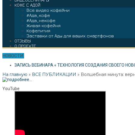
КОФЕ С АДОЙ
Все видео кофейни
#Ада_кофе
#Ада_некофе
Живая кофейня
Кофепития
Заставки от Ады для ваших смартфонов
ОТЗЫВЫ
О ПРОЕКТЕ
НОВОСТИ:
ЗАПИСЬ ВЕБИНАРА « ТЕХНОЛОГИЯ СОЗДАНИЯ СВОЕГО НОВ
На главную
»
ВСЕ ПУБЛИКАЦИИ
»
Волшебная минута: верн
YouTube