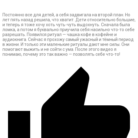
Постоянно все для детей, а себя задвигала на второй план. Но
лет пять назад решила, что хватит. Дети относительно большие,
и теперь я тоже хочу хоть чуть-чуть выдохнуть. Сначала была
ломка, а потом я буквально приучила себя насильно что-то себе
разрешать. Появился ритуал — чашка кофе в кофейне и
аудиокнига. Сейчас я прохожу самый ужасный и тёмный период
в жизни. И только эти маленькие ритуалы дают мне силы. Они
помогают выжить и не сойти с ума. После этого видео я
понимаю, почему это так важно — позволять себе что-то!