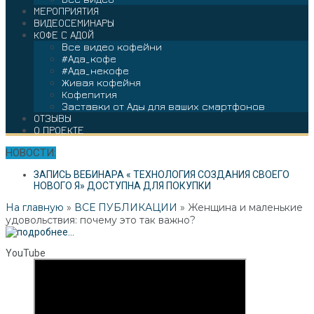
МЕРОПРИЯТИЯ
ВИДЕОСЕМИНАРЫ
КОФЕ С АДОЙ
Все видео кофейни
#Ада_кофе
#Ада_некофе
Живая кофейня
Кофепития
Заставки от Ады для ваших смартфонов
ОТЗЫВЫ
О ПРОЕКТЕ
НОВОСТИ:
ЗАПИСЬ ВЕБИНАРА « ТЕХНОЛОГИЯ СОЗДАНИЯ СВОЕГО
НОВОГО Я» ДОСТУПНА ДЛЯ ПОКУПКИ
На главную
»
ВСЕ ПУБЛИКАЦИИ
»
Женщина и маленькие
удовольствия: почему это так важно?
YouTube