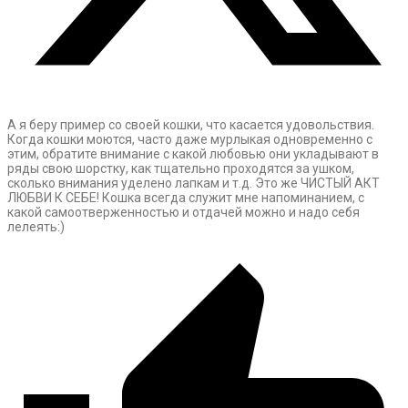
А я беру пример со своей кошки, что касается удовольствия.
Когда кошки моются, часто даже мурлыкая одновременно с
этим, обратите внимание с какой любовью они укладывают в
ряды свою шорстку, как тщательно проходятся за ушком,
сколько внимания уделено лапкам и т.д. Это же ЧИСТЫЙ АКТ
ЛЮБВИ К СЕБЕ! Кошка всегда служит мне напоминанием, с
какой самоотверженностью и отдачей можно и надо себя
лелеять:)