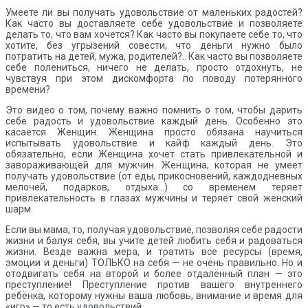
Умеете ли вы получать удовольствие от маленьких радостей?
Как часто вы доставляете себе удовольствие и позволяете
делать то, что вам хочется? Как часто вы покупаете себе то, что
хотите, без угрызений совести, что деньги нужно было
потратить на детей, мужа, родителей?.. Как часто вы позволяете
себе полениться, ничего не делать, просто отдохнуть, не
чувствуя при этом дискомфорта по поводу потерянного
времени?
Это видео о том, почему важно помнить о том, чтобы дарить
себе радость и удовольствие каждый день. Особенно это
касается Женщин. Женщина просто обязана научиться
испытывать удовольствие и кайф каждый день. Это
обязательно, если Женщина хочет стать привлекательной и
завораживающей для мужчин. Женщина, которая не умеет
получать удовольствие (от еды, прикосновений, каждодневных
мелочей, подарков, отдыха…) со временем теряет
привлекательность в глазах мужчины и теряет свой женский
шарм.
Если вы мама, то, получая удовольствие, позволяя себе радости
жизни и балуя себя, вы учите детей любить себя и радоваться
жизни. Везде важна мера, и тратить все ресурсы (время,
эмоции и деньги) ТОЛЬКО на себя — не очень правильно. Но и
отодвигать себя на второй и более отдалённый план — это
преступление! Преступление против вашего внутреннего
ребёнка, которому нужны ваша любовь, внимание и время для
«игр» — то есть удовольствий.