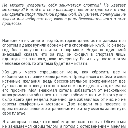
Не можете уговорить себя заниматься спортом? Не хватает
мотивации? В этой статье я расскажу о своих хитростях и о том,
как сделать спорт приятной привычкой. Вы узнаете, почему мы не
худеем или набираем вес, какова роль бессознательного в этих
процессах.
Наверняка вы знаете людей, которые давно хотят заниматься
спортом и даже купили абонемент в спортивный клуб. Но он весь
год благополучно пылится в портмоне. Недавно один мой
знакомый сказал, что за год он сходил в спортзал лишь
однажды
—
на новогоднюю вечеринку. Если вы узнаете в этом
человеке себя, то эта тема будет вам кстати.
Женщины часто спрашивают меня, как сбросить вес и
избавиться от лишних килограммов. Прежде всего поймите свои
истинные желания, ведь бессознательное воспринимает все
буквально: оно всегда готово вам помочь и сделать то, о чем вы
его просите. Моя знакомая хотела избавиться от нескольких
килограммов, чтобы влезть в свое любимое платье. На это у нее
было всего две недели. Конечно, она избавилась от них, но не
совсем комфортным методом. Две недели она провела в
кровати из-за сильного отравления и по итогу смогла застегнуть
свое платье.
Эта история о том, что в любом деле важен посыл. Обычно мы
не занимаемся своим телом, а потом с остервенением меняем