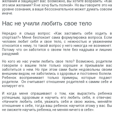
желания и защищает вас. Возможно, вы хотите возразить: «Как
это мои желания? Я не хочу быть полной». Но вы говорите это на
уровне сознания, а ваше бессознательное может думать совсем
иначе.
Нас не учили любить свое тело
Нередко я слышу вопрос: «Как заставить себя ходить в
спортзал?» Меня беспокоит сама формулировка вопроса. Если
человек любит себя и свое тело, с нежностью и уважением
относится к нему, то такой вопрос у него никогда не возникнет.
Потому что он заботится о своем теле без надрыва и лишних
раздумий.
Но кого из нас учили любить свое тело? Возможно, родители
говорили о вашем теле только хорошее и призывали вас
заботиться о нем. Но при этом сами были недовольны своим
внешним видом, не заботились о здоровье и постоянно болели.
Ребенок воспринимает только примеры, которые подают
родители. Он считывает отношение родителей к самим себе и
копирует его.
И когда меня спрашивают о том, как вырастить ребенка
успешным, здоровым и научить его любить себя, я отвечаю:
«Начните любить себя, уважать себя и свою жизнь, меняйте
отношение к себе, тогда ваш ребенок научится этому у вас. Вы
не сможете научить ребенка, не меняя ничего в себе».