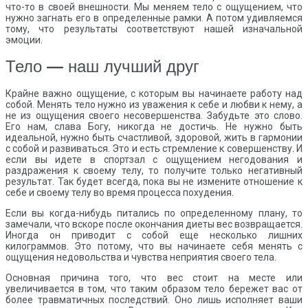
что-то в своей внешности. Мы меняем тело с ощущением, что
нужно загнать его в определенные рамки. А потом удивляемся
тому, что результаты соответствуют нашей изначальной
эмоции.
Тело
—
наш лучший друг
Крайне важно ощущение, с которым вы начинаете работу над
собой. Менять тело нужно из уважения к себе и любви к нему, а
не из ощущения своего несовершенства. Забудьте это слово.
Его нам, слава Богу, никогда не достичь. Не нужно быть
идеальной, нужно быть счастливой, здоровой, жить в гармонии
с собой и развиваться. Это и есть стремление к совершенству. И
если вы идете в спортзал с ощущением негодования и
раздражения к своему телу, то получите только негативный
результат. Так будет всегда, пока вы не измените отношение к
себе и своему телу во время процесса похудения.
Если вы когда-нибудь питались по определенному плану, то
замечали, что вскоре после окончания диеты вес возвращается.
Иногда он приводит с собой еще несколько лишних
килограммов. Это потому, что вы начинаете себя менять с
ощущения недовольства и чувства неприятия своего тела.
Основная причина того, что вес стоит на месте или
увеличивается в том, что таким образом тело бережет вас от
более травматичных последствий. Оно лишь исполняет ваши