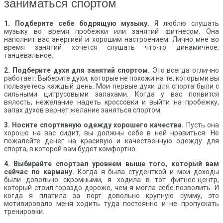
заниматься спортом
1.
Подберите себе бодрящую музыку.
Я люблю слушать
музыку во время пробежки или занятий фитнесом. Она
наполнит вас энергией и хорошим настроением. Лично мне во
время занятий хочется слушать что-то динамичное,
танцевальное.
2.
Подберите духи для занятий спортом.
Это всегда отлично
работает. Выберите духи, которые не похожи на те, которыми вы
пользуетесь каждый день. Мои первые духи для спорта были с
сильными цитрусовыми запахами. Когда у вас появится
вялость, нежелание надеть кроссовки и выйти на пробежку,
запах духов вернет желание заняться спортом.
3.
Носите спортивную одежду хорошего качества.
Пусть она
хорошо на вас сидит, вы должны себе в ней нравиться. Не
пожалейте денег на красивую и качественную одежду для
спорта, в которой вам будет комфортно.
4.
Выбирайте спортзал уровнем выше того, который вам
сейчас по карману.
Когда я была студенткой и мои доходы
были довольно скромными, я ходила в тот фитнес-центр,
который стоил гораздо дороже, чем я могла себе позволить. И
когда я платила за порт довольно крупную сумму, это
мотивировало меня ходить туда постоянно и не пропускать
тренировки.