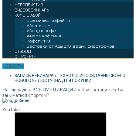
МЕРОПРИЯТИЯ
ВИДЕОСЕМИНАРЫ
КОФЕ С АДОЙ
Все видео кофейни
#Ада_кофе
#Ада_некофе
Живая кофейня
Кофепития
Заставки от Ады для ваших смартфонов
ОТЗЫВЫ
О ПРОЕКТЕ
НОВОСТИ:
ЗАПИСЬ ВЕБИНАРА « ТЕХНОЛОГИЯ СОЗДАНИЯ СВОЕГО
НОВОГО Я» ДОСТУПНА ДЛЯ ПОКУПКИ
На главную
»
ВСЕ ПУБЛИКАЦИИ
»
Как заставить себя
заниматься спортом?
YouTube