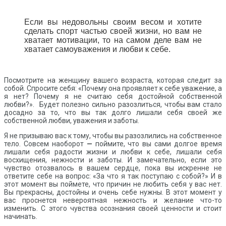
Если вы недовольны своим весом и хотите
сделать спорт частью своей жизни, но вам не
хватает мотивации, то на самом деле вам не
хватает самоуважения и любви к себе.
Посмотрите на женщину вашего возраста, которая следит за
собой. Спросите себя: «Почему она проявляет к себе уважение, а
я нет? Почему я не считаю себя достойной собственной
любви?». Будет полезно сильно разозлиться, чтобы вам стало
досадно за то, что вы так долго лишали себя своей же
собственной любви, уважения и заботы.
Я не призываю вас к тому, чтобы вы разозлились на собственное
тело. Совсем наоборот
—
поймите, что вы сами долгое время
лишали себя радости жизни и любви к себе, лишали себя
восхищения, нежности и заботы. И замечательно, если это
чувство отозвалось в вашем сердце, пока вы искренне не
ответите себе на вопрос: «За что я так поступаю с собой?» И в
этот момент вы поймете, что причин не любить себя у вас нет.
Вы прекрасны, достойны и очень себе нужны. В этот момент у
вас проснется невероятная нежность и желание что-то
изменить. С этого чувства осознания своей ценности и стоит
начинать.