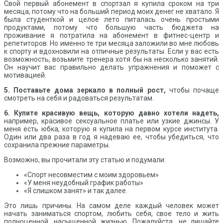
Свой первый абонемент в спортзал я купила сроком на три
месяца, потому что на больший период моих денег не хватало. Я
была студенткой и целое лето питалась очень простыми
продуктами, потому что большую часть бюджета на
проживание я потратила на абонемент в фитнес-центр и
репетиторов. Но именно те три месяца заложили во мне любовь
к спорту и вдохновили на отличные результаты. Если у вас есть
возможность, возьмите тренера хотя бы на несколько занятий.
Он научит вас правильно делать упражнения и поможет с
мотивацией.
5.
Поставьте дома зеркало в полный рост,
чтобы почаще
смотреть на себя и радоваться результатам.
6. Купите красивую вещь, которую давно хотели надеть,
например, красивое сексуальное платье или узкие джинсы. У
меня есть юбка, которую я купила на первом курсе института.
Один или два раза в год я надеваю ее, чтобы убедиться, что
сохранила прежние параметры.
Возможно, вы прочитали эту статью и подумали:
«Спорт несовместим с моим здоровьем»
«У меня неудобный график работы»
«Я слишком занят» и так далее.
Это лишь причины. На самом деле каждый человек может
начать заниматься спортом, любить себя, свое тело и жить
полноценной, насыщенной жизнью. Пожалуйста, не лишайте