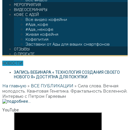
МЕРОПРИЯТИЯ
ВИДЕОСЕМИНАРЫ
КОФЕ С АДОЙ
Все видео кофейни
#Ада_кофе
#Ада_некофе
Живая кофейня
Кофепития
Заставки от Ады для ваших смартфонов
ОТЗЫВЫ
О ПРОЕКТЕ
НОВОСТИ:
ЗАПИСЬ ВЕБИНАРА « ТЕХНОЛОГИЯ СОЗДАНИЯ СВОЕГО
НОВОГО Я» ДОСТУПНА ДЛЯ ПОКУПКИ
На главную
»
ВСЕ ПУБЛИКАЦИИ
»
Сила слова. Вечная
молодость. Квантовая Генетика. Фрактальность Вселенной.
Интервью c Петром Гаряевым
YouTube