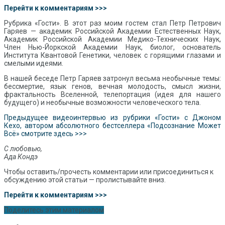
Перейти к комментариям >>>
Рубрика «Гости». В этот раз моим гостем стал Петр Петрович
Гаряев — академик Российской Академии Естественных Наук,
Академик Российской Академии Медико-Технических Наук,
Член Нью-Йоркской Академии Наук, биолог, основатель
Института Квантовой Генетики, человек с горящими глазами и
смелыми идеями.
В нашей беседе Петр Гаряев затронул весьма необычные темы:
бессмертие, язык генов, вечная молодость, смысл жизни,
фрактальность Вселенной, телепортация (идея для нашего
будущего) и необычные возможности человеческого тела.
Предыдущее видеоинтервью из рубрики «Гости» с Джоном
Кехо, автором абсолютного бестселлера «Подсознание Может
Всё» смотрите здесь >>>
С любовью,
Ада Кондэ
Чтобы оставить/прочесть комментарии или присоединиться к
обсуждению этой статьи — пролистывайте вниз.
Перейти к комментариям >>>
Поделитесь этим материалом