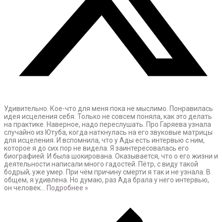
Удивительно. Кое-что для меня пока не мыслимо. Понравилась
идея исцеления себя. Только не совсем поняла, как это делать
на практике. Наверное, надо переслушать. Про Гаряева узнала
случайно из Ютуба, когда наткнулась на его звуковые матрицы
для исцеления. И вспомнила, что у Ады есть интервью с ним,
которое я до сих пор не видела. Я заинтересовалась его
биографией. И была шокирована. Оказывается, что о его жизни и
деятельности написали много гадостей. Пётр, с виду такой
бодрый, уже умер. При чём причину смерти я так и не узнала. В
общем, я удивлена. Но думаю, раз Ада брала у него интервью,
он человек
…
Подробнее »