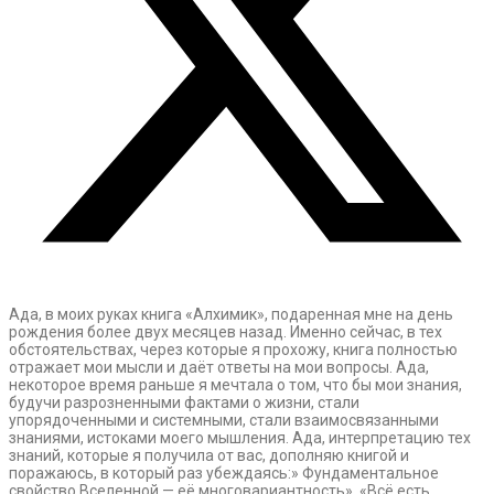
Ада, в моих руках книга «Алхимик», подаренная мне на день
рождения более двух месяцев назад. Именно сейчас, в тех
обстоятельствах, через которые я прохожу, книга полностью
отражает мои мысли и даёт ответы на мои вопросы. Ада,
некоторое время раньше я мечтала о том, что бы мои знания,
будучи разрозненными фактами о жизни, стали
упорядоченными и системными, стали взаимосвязанными
знаниями, истоками моего мышления. Ада, интерпретацию тех
знаний, которые я получила от вас, дополняю книгой и
поражаюсь, в который раз убеждаясь:» Фундаментальное
свойство Вселенной — её многовариантность», «Всё есть