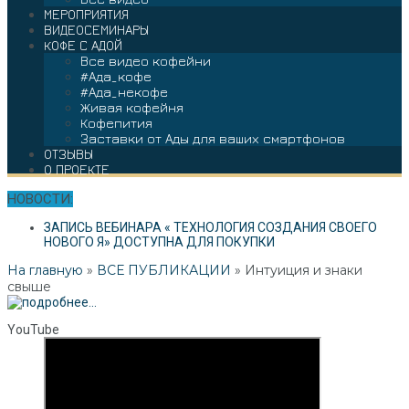
МЕРОПРИЯТИЯ
ВИДЕОСЕМИНАРЫ
КОФЕ С АДОЙ
Все видео кофейни
#Ада_кофе
#Ада_некофе
Живая кофейня
Кофепития
Заставки от Ады для ваших смартфонов
ОТЗЫВЫ
О ПРОЕКТЕ
НОВОСТИ:
ЗАПИСЬ ВЕБИНАРА « ТЕХНОЛОГИЯ СОЗДАНИЯ СВОЕГО
НОВОГО Я» ДОСТУПНА ДЛЯ ПОКУПКИ
На главную
»
ВСЕ ПУБЛИКАЦИИ
»
Интуиция и знаки
свыше
YouTube