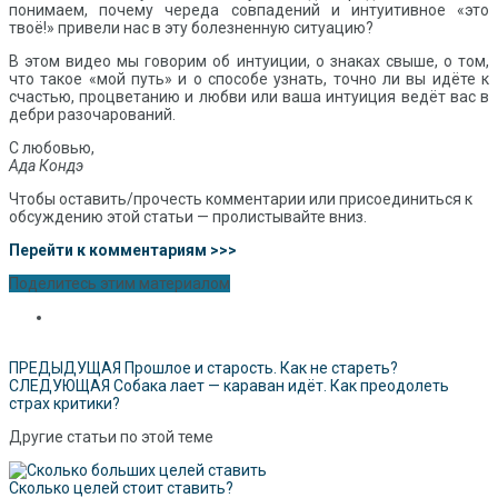
понимаем, почему череда совпадений и интуитивное «это
твоё!» привели нас в эту болезненную ситуацию?
В этом видео мы говорим об интуиции, о знаках свыше, о том,
что такое «мой путь» и о способе узнать, точно ли вы идёте к
счастью, процветанию и любви или ваша интуиция ведёт вас в
дебри разочарований.
С любовью,
Ада Кондэ
Чтобы оставить/прочесть комментарии или присоединиться к
обсуждению этой статьи — пролистывайте вниз.
Перейти к комментариям >>>
Поделитесь этим материалом
ПРЕДЫДУЩАЯ
Прошлое и старость. Как не стареть?
СЛЕДУЮЩАЯ
Собака лает — караван идёт. Как преодолеть
страх критики?
Другие статьи по этой теме
Сколько целей стоит ставить?