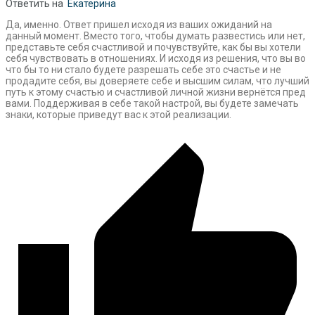
Ответить на
Екатерина
Да, именно. Ответ пришел исходя из ваших ожиданий на
данный момент. Вместо того, чтобы думать развестись или нет,
представьте себя счастливой и почувствуйте, как бы вы хотели
себя чувствовать в отношениях. И исходя из решения, что вы во
что бы то ни стало будете разрешать себе это счастье и не
продадите себя, вы доверяете себе и высшим силам, что лучший
путь к этому счастью и счастливой личной жизни вернётся пред
вами. Поддерживая в себе такой настрой, вы будете замечать
знаки, которые приведут вас к этой реализации.