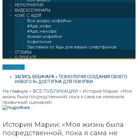
МЕРОПРИЯТИЯ
ВИДЕОСЕМИНАРЫ
КОФЕ С АДОЙ
Все видео кофейни
#Ада_кофе
#Ада_некофе
Живая кофейня
Кофепития
Заставки от Ады для ваших смартфонов
ОТЗЫВЫ
О ПРОЕКТЕ
НОВОСТИ:
ЗАПИСЬ ВЕБИНАРА « ТЕХНОЛОГИЯ СОЗДАНИЯ СВОЕГО
НОВОГО Я» ДОСТУПНА ДЛЯ ПОКУПКИ
На главную
»
ВСЕ ПУБЛИКАЦИИ
»
История Марии: «Моя
жизнь была посредственной, пока я сама не изменила
привычный сценарий»
История Марии: «Моя жизнь была
посредственной, пока я сама не