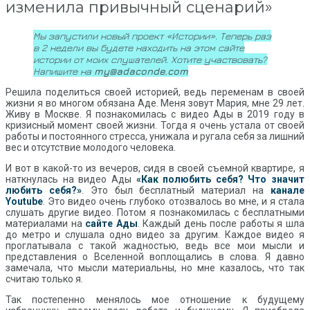
изменила привычный сценарий»
Мы запустили новый проект «Истории». Теперь раз
в 2 недели вы будете находить на этом сайте
истории от моих слушателей. Хотите участвовать?
Напишите на
my@adaconde.com
Решила поделиться своей историей, ведь переменам в своей
жизни я во многом обязана Аде. Меня зовут Мария, мне 29 лет.
Живу в Москве. Я познакомилась с видео Ады в 2019 году в
кризисный момент своей жизни. Тогда я очень устала от своей
работы и постоянного стресса, унижала и ругала себя за лишний
вес и отсутствие молодого человека.
И вот в какой-то из вечеров, сидя в своей съемной квартире, я
наткнулась на видео Ады
«Как полюбить себя? Что значит
любить себя?»
. Это был бесплатный материал на
канале
Youtube
. Это видео очень глубоко отозвалось во мне, и я стала
слушать другие видео. Потом я познакомилась с бесплатными
материалами на
сайте Ады
. Каждый день после работы я шла
до метро и слушала одно видео за другим. Каждое видео я
проглатывала с такой жадностью, ведь все мои мысли и
представления о Вселенной воплощались в слова. Я давно
замечала, что мысли материальны, но мне казалось, что так
считаю только я.
Так постепенно менялось мое отношение к будущему