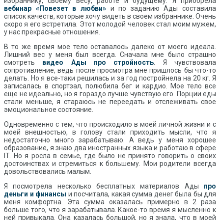
избраннику, своему весу, работе и будущему. Я приобрела
вебинар «Повезет в любви»
и по заданию Ады составила
список качеств, которые хочу видеть в своем избраннике. Очень
скоро я его встретила. Этот молодой человек стал моим мужем,
у нас прекрасные отношения.
В то же время мое тело оставалось далеко от моего идеала.
Лишний вес у меня был всегда. Сначала мне было страшно
смотреть
видео Ады про стройность
. Я чувствовала
сопротивление, ведь после просмотра мне пришлось бы что-то
делать. Но я все-таки решилась и за год постройнела на 20 кг. Я
записалась в спортзал, полюбила бег и кардио. Мое тело все
еще не идеально, но я гораздо лучше чувствую его. Порции еды
стали меньше, я стараюсь не переедать и отслеживать свое
эмоциональное состояние.
Одновременно с тем, что происходило в моей личной жизни и с
моей внешностью, в голову стали приходить мысли, что я
недостаточно много зарабатываю. А ведь у меня хорошее
образование, я знаю два иностранных языка и работаю в сфере
IT. Но я росла в семье, где было не принято говорить о своих
достоинствах и стремиться к большему. Мои родители всегда
довольствовались малым.
Я посмотрела несколько бесплатных материалов Ады
про
деньги и финансы
и посчитала, какая сумма денег была бы для
меня комфортна. Эта сумма оказалась примерно в 2 раза
больше того, что я зарабатывала. Какое-то время я мысленно к
ней привыкала. Она казалась большой, но я знала, что в моей