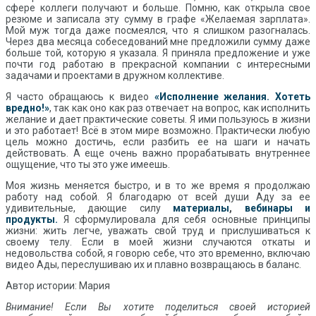
сфере коллеги получают и больше. Помню, как открыла свое
резюме и записала эту сумму в графе
«
Желаемая зарплата
»
.
Мой муж тогда даже посмеялся, что я слишком разогналась.
Через два месяца собеседований мне предложили сумму даже
больше той, которую я указала. Я приняла предложение и уже
почти год работаю в прекрасной компании с интересными
задачами и проектами в дружном коллективе.
Я часто обращаюсь к видео
«Исполнение желания. Хотеть
вредно!»
, так как оно как раз отвечает на вопрос, как исполнить
желание и дает практические советы. Я ими пользуюсь в жизни
и это работает! Всё в этом мире возможно. Практически любую
цель можно достичь, если разбить ее на шаги и начать
действовать. А еще очень важно прорабатывать внутреннее
ощущение, что ты это уже имеешь.
Моя жизнь меняется быстро, и в то же время я продолжаю
работу над собой. Я благодарю от всей души Аду за ее
удивительные, дающие силу
материалы
,
вебинары и
продукты.
Я сформулировала для себя основные принципы
жизни: жить легче, уважать свой труд и прислушиваться к
своему телу. Если в моей жизни случаются откаты и
недовольства собой, я говорю себе, что это временно, включаю
видео Ады, переслушиваю их и плавно возвращаюсь в баланс.
Автор истории: Мария
Внимание! Если Вы хотите поделиться своей историей