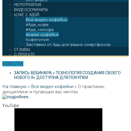
МЕРОПРИЯТИЯ
ВИДЕОСЕМИНАРЫ
КОФЕ С АДОЙ
Все видео кофейни
#Ада_кофе
#Ада_некофе
Живая кофейня
Кофепития
Заставки от Ады для ваших смартфонов
ОТЗЫВЫ
О ПРОЕКТЕ
НОВОСТИ:
ЗАПИСЬ ВЕБИНАРА « ТЕХНОЛОГИЯ СОЗДАНИЯ СВОЕГО
НОВОГО Я» ДОСТУПНА ДЛЯ ПОКУПКИ
На главную
»
Все видео кофейни
»
О практиках,
дисциплине и пугающих вас мечтах.
YouTube