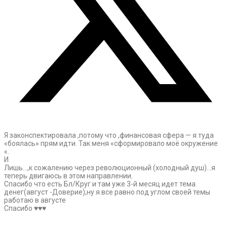
Я законспектировала ,потому что ,финансовая сфера — я туда
«боялась» прям идти. Так меня «сформировало моё окружение
«.
И
Лишь…,к сожалению через революционный (холодный душ)…я
теперь двигаюсь в этом направлении.
Спасибо что есть Бл/Круг и там уже 3-й месяц идет тема
денег(август -Доверие),ну я все равно под углом своей темы
работаю в августе
Спасибо ♥️♥️♥️