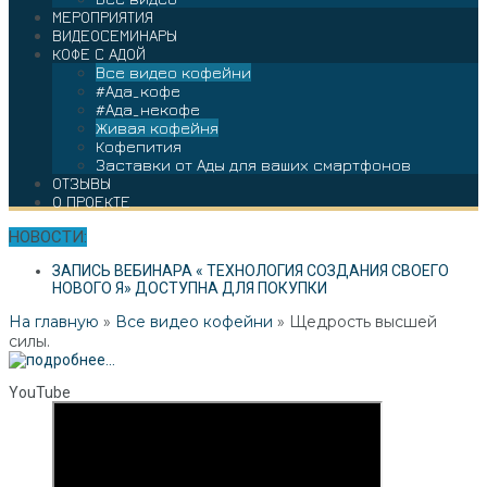
МЕРОПРИЯТИЯ
ВИДЕОСЕМИНАРЫ
КОФЕ С АДОЙ
Все видео кофейни
#Ада_кофе
#Ада_некофе
Живая кофейня
Кофепития
Заставки от Ады для ваших смартфонов
ОТЗЫВЫ
О ПРОЕКТЕ
НОВОСТИ:
ЗАПИСЬ ВЕБИНАРА « ТЕХНОЛОГИЯ СОЗДАНИЯ СВОЕГО
НОВОГО Я» ДОСТУПНА ДЛЯ ПОКУПКИ
На главную
»
Все видео кофейни
»
Щедрость высшей
силы.
YouTube