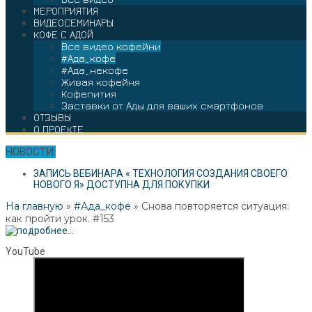
МЕРОПРИЯТИЯ
ВИДЕОСЕМИНАРЫ
КОФЕ С АДОЙ
Все видео кофейни
#Ада_кофе
#Ада_некофе
Живая кофейня
Кофепития
Заставки от Ады для ваших смартфонов
ОТЗЫВЫ
О ПРОЕКТЕ
НОВОСТИ:
ЗАПИСЬ ВЕБИНАРА « ТЕХНОЛОГИЯ СОЗДАНИЯ СВОЕГО
НОВОГО Я» ДОСТУПНА ДЛЯ ПОКУПКИ
На главную
»
#Ада_кофе
»
Снова повторяется ситуация:
как пройти урок. #153
YouTube