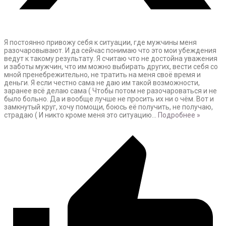
Я постоянно привожу себя к ситуации, где мужчины меня
разочаровывают. И да сейчас понимаю что это мои убеждения
ведут к такому результату. Я считаю что не достойна уважения
и заботы мужчин, что им можно выбирать других, вести себя со
мной пренебрежительно, не тратить на меня своё время и
деньги. Я если честно сама не даю им такой возможности,
заранее всё делаю сама ( Чтобы потом не разочароваться и не
было больно. Да и вообще лучше не просить их ни о чём. Вот и
замкнутый круг, хочу помощи, боюсь её получить, не получаю,
страдаю ( И никто кроме меня это ситуацию
…
Подробнее »