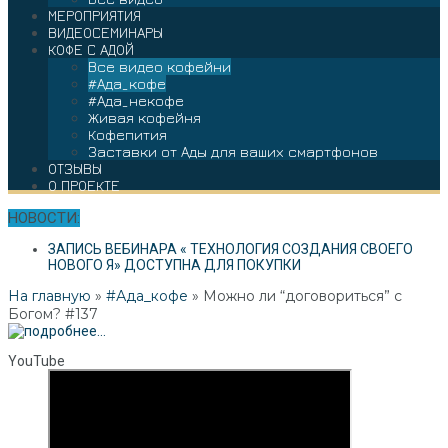
МЕРОПРИЯТИЯ
ВИДЕОСЕМИНАРЫ
КОФЕ С АДОЙ
Все видео кофейни
#Ада_кофе
#Ада_некофе
Живая кофейня
Кофепития
Заставки от Ады для ваших смартфонов
ОТЗЫВЫ
О ПРОЕКТЕ
НОВОСТИ:
ЗАПИСЬ ВЕБИНАРА « ТЕХНОЛОГИЯ СОЗДАНИЯ СВОЕГО
НОВОГО Я» ДОСТУПНА ДЛЯ ПОКУПКИ
На главную
»
#Ада_кофе
»
Можно ли “договориться” с
Богом? #137
YouTube