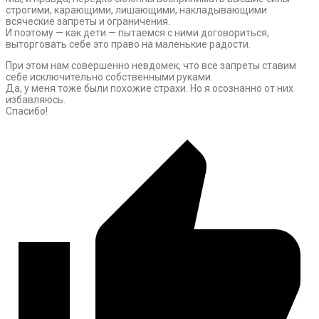
строгими, карающими, лишающими, накладывающими
всяческие запреты и ограничения.
И поэтому — как дети — пытаемся с ними договориться,
выторговать себе это право на маленькие радости.
При этом нам совершенно невдомек, что все запреты ставим
себе исключительно собственными руками.
Да, у меня тоже были похожие страхи. Но я осознанно от них
избавляюсь.
Спасибо!