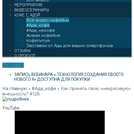
МЕРОПРИЯТИЯ
ВИДЕОСЕМИНАРЫ
КОФЕ С АДОЙ
Все видео кофейни
#Ада_кофе
#Ада_некофе
Живая кофейня
Кофепития
Заставки от Ады для ваших смартфонов
ОТЗЫВЫ
О ПРОЕКТЕ
НОВОСТИ:
ЗАПИСЬ ВЕБИНАРА « ТЕХНОЛОГИЯ СОЗДАНИЯ СВОЕГО
НОВОГО Я» ДОСТУПНА ДЛЯ ПОКУПКИ
На главную
»
#Ада_кофе
»
Как принять свою «некрасивую»
внешность? #128
YouTube