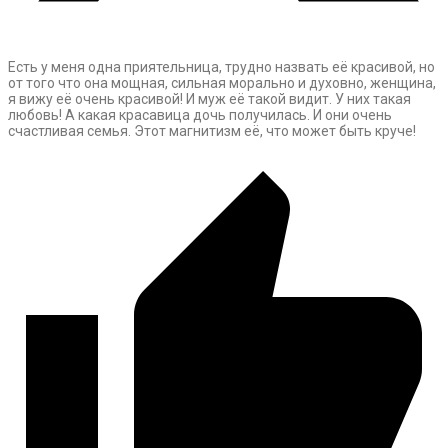
Есть у меня одна приятельница, трудно назвать её красивой, но
от того что она мощная, сильная морально и духовно, женщина,
я вижу её очень красивой! И муж её такой видит. У них такая
любовь! А какая красавица дочь получилась. И они очень
счастливая семья. Этот магнитизм её, что может быть круче!