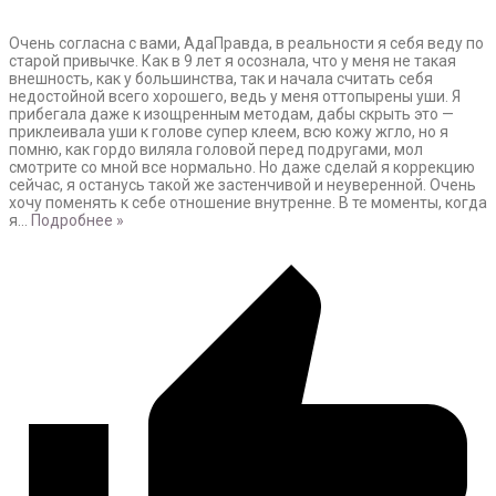
Очень согласна с вами, АдаПравда, в реальности я себя веду по
старой привычке. Как в 9 лет я осознала, что у меня не такая
внешность, как у большинства, так и начала считать себя
недостойной всего хорошего, ведь у меня оттопырены уши. Я
прибегала даже к изощренным методам, дабы скрыть это —
приклеивала уши к голове супер клеем, всю кожу жгло, но я
помню, как гордо виляла головой перед подругами, мол
смотрите со мной все нормально. Но даже сделай я коррекцию
сейчас, я останусь такой же застенчивой и неуверенной. Очень
хочу поменять к себе отношение внутренне. В те моменты, когда
я
…
Подробнее »