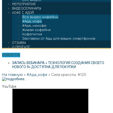
МЕРОПРИЯТИЯ
ВИДЕОСЕМИНАРЫ
КОФЕ С АДОЙ
Все видео кофейни
#Ада_кофе
#Ада_некофе
Живая кофейня
Кофепития
Заставки от Ады для ваших смартфонов
ОТЗЫВЫ
О ПРОЕКТЕ
НОВОСТИ:
ЗАПИСЬ ВЕБИНАРА « ТЕХНОЛОГИЯ СОЗДАНИЯ СВОЕГО
НОВОГО Я» ДОСТУПНА ДЛЯ ПОКУПКИ
На главную
»
#Ада_кофе
»
Сила красоты. #120
YouTube