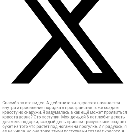
Спасибо за это видео. А действительно,красота начинается
внутри и проявление порядка в пространстве тоже создаёт
красоту,но снаружи. Я задумалась,а как ещё может проявиться
красота вовне? Это поступки. Моя дочь,ей 6 лет,любит делать
для меня подарки, каждый день приносит рисунок или создаёт
букет из того что растет под ногами на прогулке. И я радуюсь, я
ее не учила, но она тоже этими поступками создаёт красоту, я