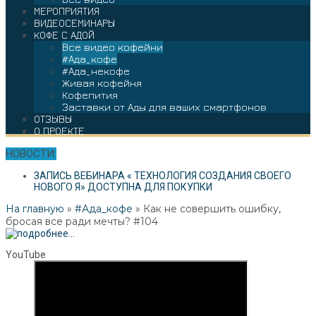
МЕРОПРИЯТИЯ
ВИДЕОСЕМИНАРЫ
КОФЕ С АДОЙ
Все видео кофейни
#Ада_кофе
#Ада_некофе
Живая кофейня
Кофепития
Заставки от Ады для ваших смартфонов
ОТЗЫВЫ
О ПРОЕКТЕ
НОВОСТИ:
ЗАПИСЬ ВЕБИНАРА « ТЕХНОЛОГИЯ СОЗДАНИЯ СВОЕГО
НОВОГО Я» ДОСТУПНА ДЛЯ ПОКУПКИ
На главную
»
#Ада_кофе
»
Как не совершить ошибку,
бросая все ради мечты? #104
YouTube