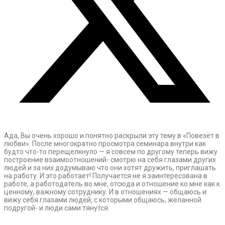
Ада, Вы очень хорошо и понятно раскрыли эту тему в «Повезёт в
любви». После многократно просмотра семинара внутри как
будто что-то перещелкнуло — я совсем по другому теперь вижу
построение взаимоотношений- смотрю на себя глазами других
людей и за них додумываю что они хотят дружить, приглашать
на работу. И это работает! Получается не я заинтересована в
работе, а работодатель во мне, отсюда и отношение ко мне как к
ценному, важному сотруднику. И в отношениях — общаюсь и
вижу себя глазами людей, с которыми общаюсь, желанной
подругой- и люди сами тянутся.