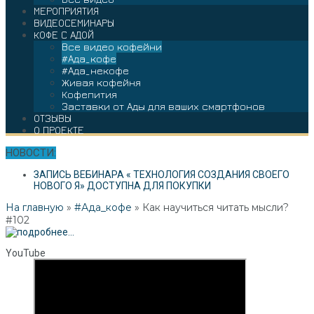
МЕРОПРИЯТИЯ
ВИДЕОСЕМИНАРЫ
КОФЕ С АДОЙ
Все видео кофейни
#Ада_кофе
#Ада_некофе
Живая кофейня
Кофепития
Заставки от Ады для ваших смартфонов
ОТЗЫВЫ
О ПРОЕКТЕ
НОВОСТИ:
ЗАПИСЬ ВЕБИНАРА « ТЕХНОЛОГИЯ СОЗДАНИЯ СВОЕГО
НОВОГО Я» ДОСТУПНА ДЛЯ ПОКУПКИ
На главную
»
#Ада_кофе
»
Как научиться читать мысли?
#102
YouTube